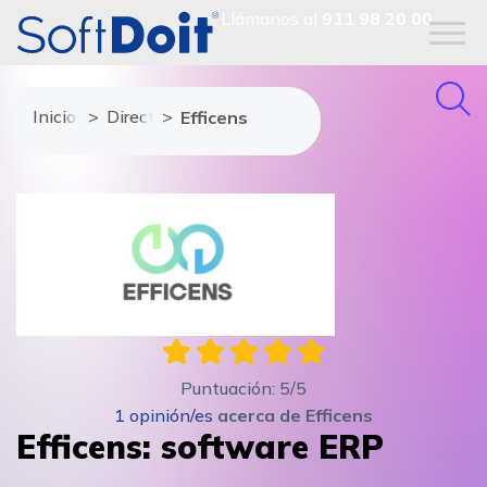
Llámanos al
911 98 20 00
Inicio
Directorio de proveedores
Efficens
Puntuación:
5
/5
1
opinión/es
acerca de
Efficens
Efficens: software ERP