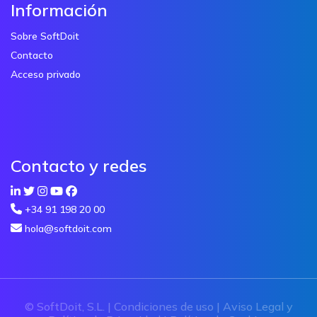
Información
Sobre SoftDoit
Contacto
Acceso privado
Contacto y redes
+34 91 198 20 00
hola@softdoit.com
© SoftDoit, S.L. |
Condiciones de uso
|
Aviso Legal y