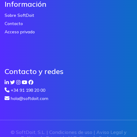
Información
Sobre SoftDoit
Contacto
Acceso privado
Contacto y redes
+34 91 198 20 00
hola@softdoit.com
© SoftDoit, S.L. |
Condiciones de uso
|
Aviso Legal y