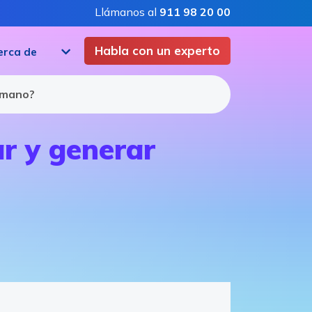
Llámanos al
911 98 20 00
Habla con un experto
erca de
humano?
ar y generar