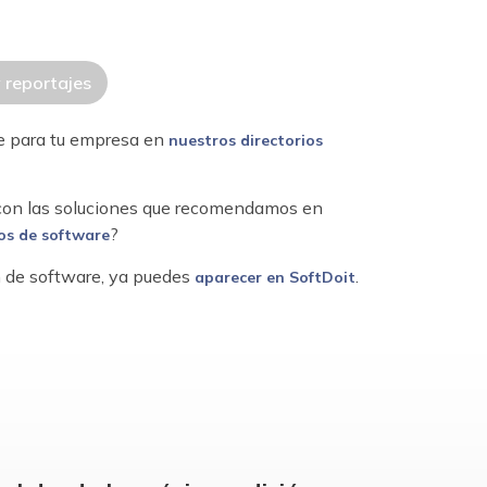
y reportajes
re para tu empresa en
nuestros directorios
 con las soluciones que recomendamos en
?
os de software
ón de software, ya puedes
.
aparecer en SoftDoit