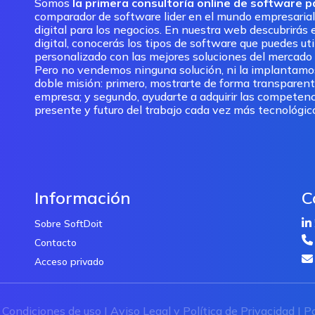
Somos
la primera consultoría online de software 
comparador de software lider en el mundo empresarial
digital para los negocios. En nuestra web descubrirás e
digital, conocerás los tipos de software que puedes ut
personalizado con las mejores soluciones del mercado pa
Pero no vendemos ninguna solución, ni la implantam
doble misión: primero, mostrarte de forma transparent
empresa; y segundo, ayudarte a adquirir las competenc
presente y futuro del trabajo cada vez más tecnológic
Información
C
Sobre SoftDoit
Contacto
Acceso privado
|
Condiciones de uso
|
Aviso Legal y Política de Privacidad
|
Po