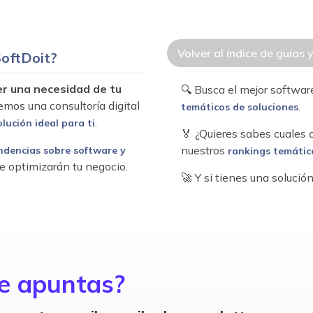
Volver al índice de guías 
oftDoit?
er una necesidad de tu
🔍 Busca el mejor softwa
emos una consultoría digital
.
temáticos de soluciones
.
olución ideal para ti
🏅 ¿Quieres sabes cuales
nuestros
ndencias sobre software y
rankings temátic
e optimizarán tu negocio.
🚀 Y si tienes una soluci
e apuntas?