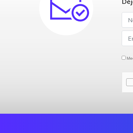
Déj
Med