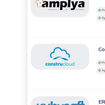
Pr
Ap
Co
Pr
Ap
ER