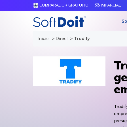
COMPARADOR GRATUITO
IMPARCIAL
So
Inicio
Directorio de proveedores
Tradify
Tr
ge
em
Tradif
empres
presup