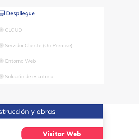
Despliegue
CLOUD
Servidor Cliente (On Premise)
Entorno Web
Solución de escritorio
strucción y obras
Visitar Web