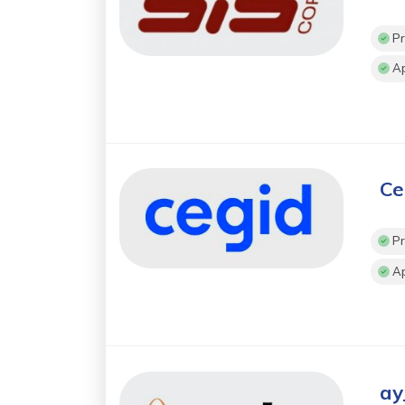
Pr
Ap
Ce
Pr
Ap
ay