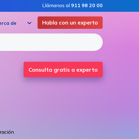
Llámanos al
911 98 20 00
Habla con un experto
erca de
Consulta gratis a experto
uración