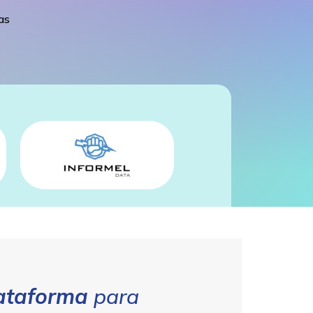
as
lataforma
para