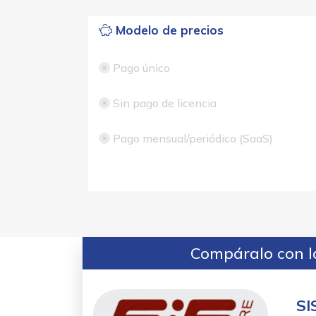
Modelo de precios
Pago único
Sin pago de licencia
Pago mensual/periódico (SaaS)
Compáralo con la
SI