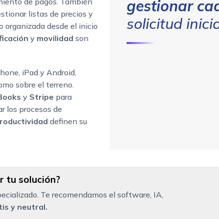
uimiento de pagos. También
gestionar ca
tionar listas de precios y
solicitud inici
 organizada desde el inicio
ficación
y
movilidad
son
Phone, iPad y Android,
omo sobre el terreno.
Books
y
Stripe
para
ar los procesos de
roductividad
definen su
 tu solución?
ecializado. Te recomendamos el software, IA,
is y neutral.