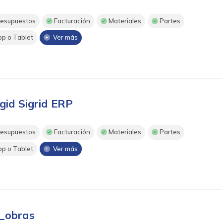
esupuestos
Facturación
Materiales
Partes
p o Tablet
Ver más
gid Sigrid ERP
esupuestos
Facturación
Materiales
Partes
p o Tablet
Ver más
_obras