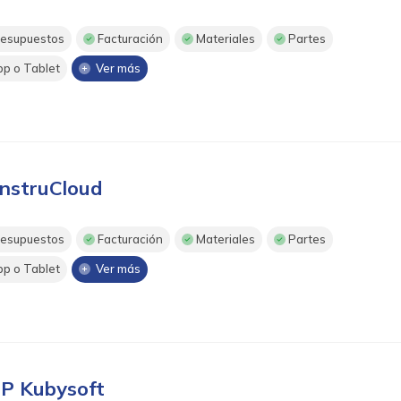
esupuestos
Facturación
Materiales
Partes
p o Tablet
Ver más
nstruCloud
esupuestos
Facturación
Materiales
Partes
p o Tablet
Ver más
P Kubysoft