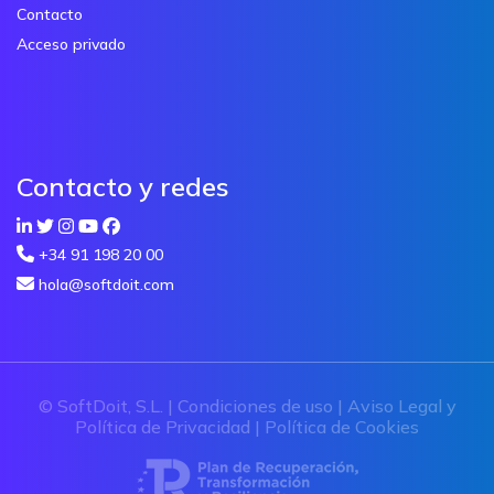
Contacto
Acceso privado
Contacto y redes
+34 91 198 20 00
hola@softdoit.com
© SoftDoit, S.L. |
Condiciones de uso
|
Aviso Legal y
Política de Privacidad
|
Política de Cookies