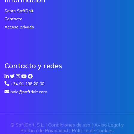
Sobre SoftDoit
Contacto
Acceso privado
Contacto y redes
+34 91 198 20 00
hola@softdoit.com
© SoftDoit, S.L. |
Condiciones de uso
|
Aviso Legal y
Política de Privacidad
|
Política de Cookies