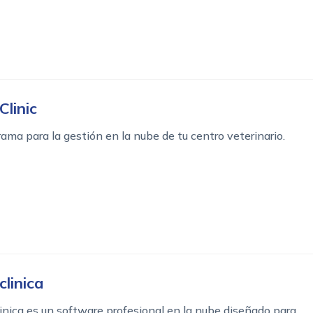
Clinic
ama para la gestión en la nube de tu centro veterinario.
clinica
inica es un software profesional en la nube diseñado para