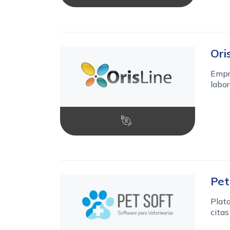
Ori
Empre
labor
Pet
Plata
citas