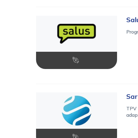
Sal
Progr
Sar
TPV p
adapt