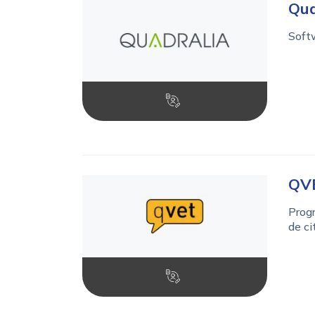
Qua
Softw
QV
Progr
de ci