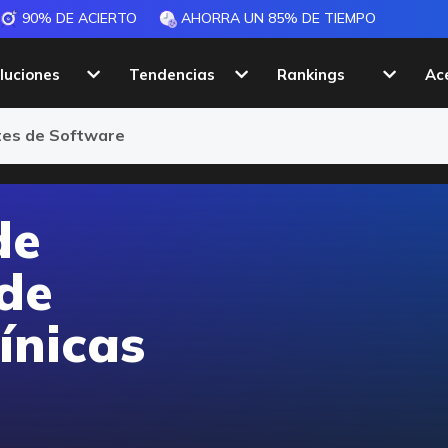
90% DE ACIERTO
AHORRA UN 85% DE TIEMPO
luciones
Tendencias
Rankings
Ac
ntes de Software
de
 de
ínicas