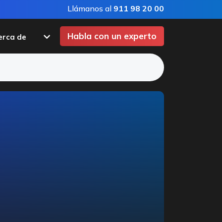
Llámanos al
911 98 20 00
Habla con un experto
erca de