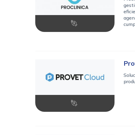
gesti
efici
agend
cump
Pro
Soluc
produ