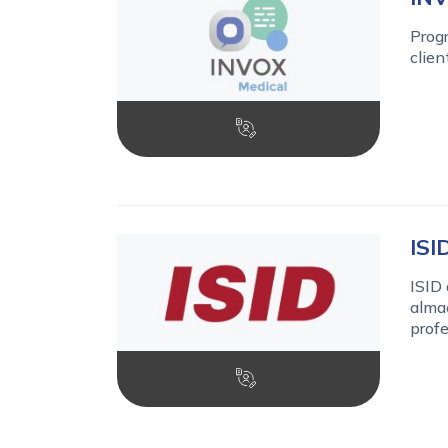
Progr
clien
ISI
ISID 
almac
profe