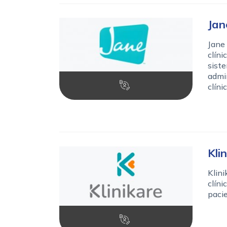
Jan
Jane 
clíni
siste
admin
clínic
Kli
Klini
clíni
pacie