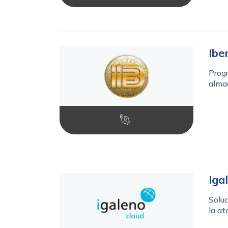
Ibe
Progr
almac
Iga
Soluc
la at