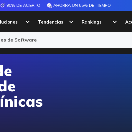
90% DE ACIERTO
AHORRA UN 85% DE TIEMPO
luciones
Tendencias
Rankings
Ac
ntes de Software
de
 de
ínicas