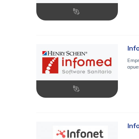
Inf
Empre
apues
Inf