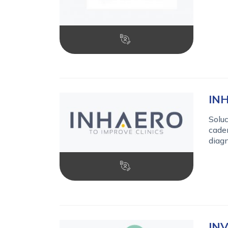
IN
Soluc
caden
diagn
INV