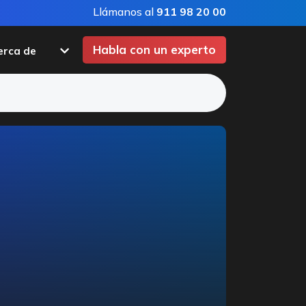
Llámanos al
911 98 20 00
Habla con un experto
erca de