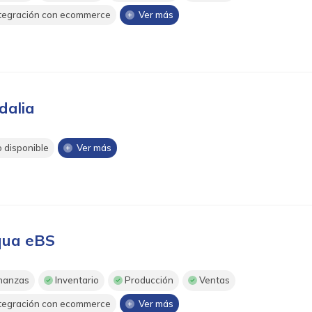
tegración con ecommerce
Ver más
dalia
 disponible
Ver más
ua eBS
nanzas
Inventario
Producción
Ventas
tegración con ecommerce
Ver más