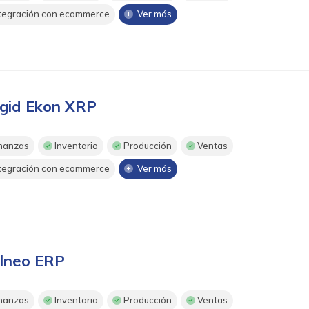
tegración con ecommerce
Ver más
gid Ekon XRP
nanzas
Inventario
Producción
Ventas
tegración con ecommerce
Ver más
lneo ERP
nanzas
Inventario
Producción
Ventas