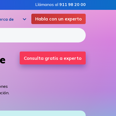
Llámanos al
911 98 20 00
Habla con un experto
erca de
e
Consulta gratis a experto
ones
ción.