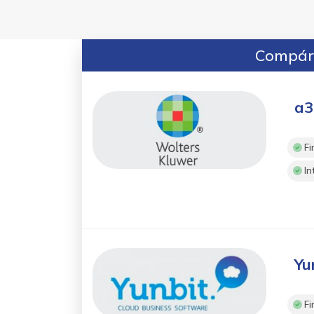
Compára
a3
Fi
In
Yu
Fi