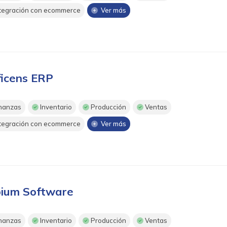
tegración con ecommerce
Ver más
ficens ERP
nanzas
Inventario
Producción
Ventas
tegración con ecommerce
Ver más
ium Software
nanzas
Inventario
Producción
Ventas