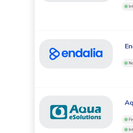
In
En
No
Aq
Fi
In