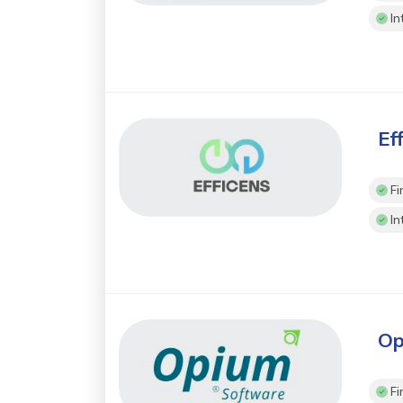
In
Ef
Fi
In
Op
Fi