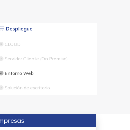
Despliegue
CLOUD
Servidor Cliente (On Premise)
Entorno Web
Solución de escritorio
empresas