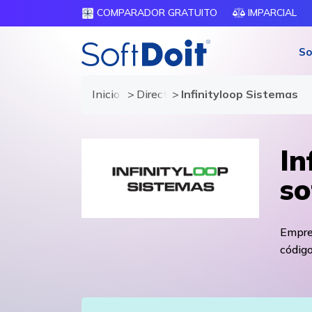
COMPARADOR GRATUITO
IMPARCIAL
So
Inicio
Directorio de proveedores
Infinityloop Sistemas
In
so
Empres
código