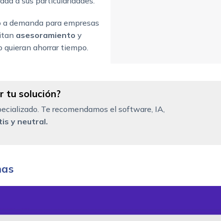
ada a sus particularidades.
lo a demanda para empresas
sitan
asesoramiento
y
 quieran ahorrar tiempo.
 tu solución?
ecializado. Te recomendamos el software, IA,
is y neutral.
mas