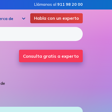
Llámanos al
911 98 20 00
Habla con un experto
erca de
Consulta gratis a experto
 de