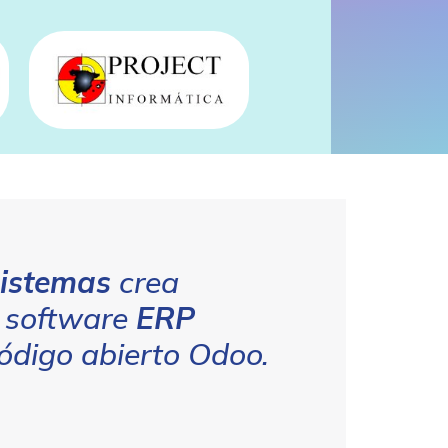
Sistemas
crea
e software
ERP
ódigo abierto Odoo.