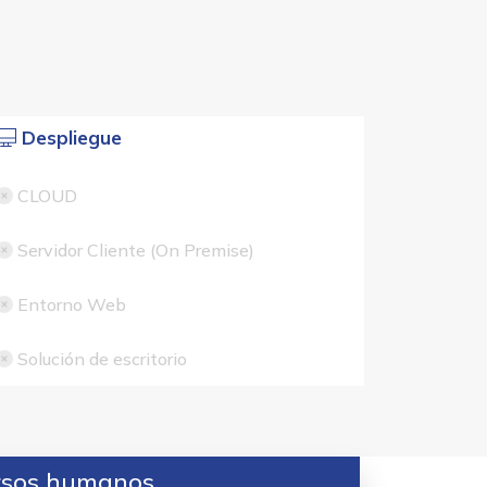
Despliegue
CLOUD
Servidor Cliente (On Premise)
Entorno Web
Solución de escritorio
ursos humanos