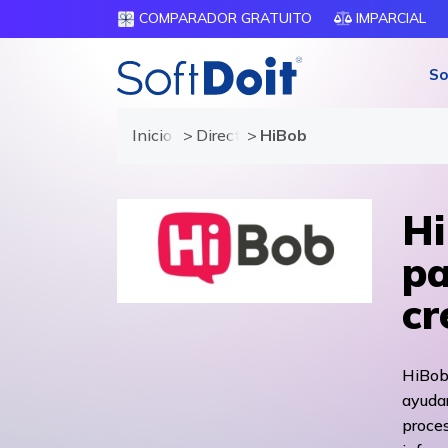
COMPARADOR GRATUITO
IMPARCIAL
So
Inicio
Directorio de proveedores
HiBob
Hi
pa
cr
HiBob
ayudar
proces