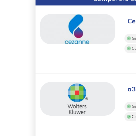
Ce
Ge
Ca
a3
Ge
Ca