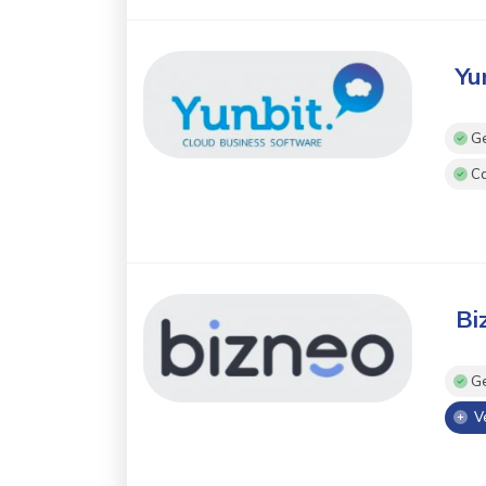
Yu
Ge
Ca
Bi
Ge
Ve