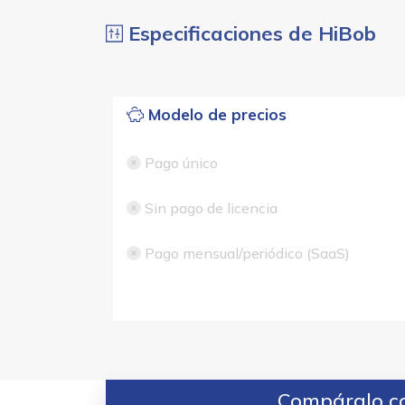
Especificaciones de HiBob
Modelo de precios
Pago único
Sin pago de licencia
Pago mensual/periódico (SaaS)
Compáralo co