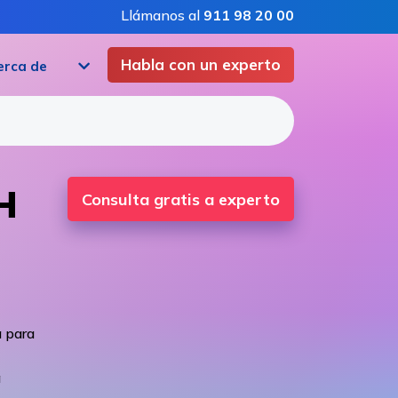
Llámanos al
911 98 20 00
Habla con un experto
erca de
H
Consulta gratis a experto
 para
a