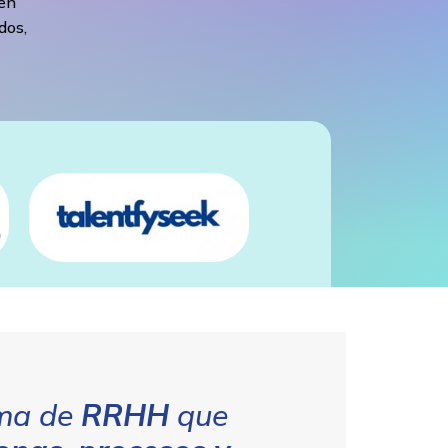
 en
dos,
rma de
RRHH
que