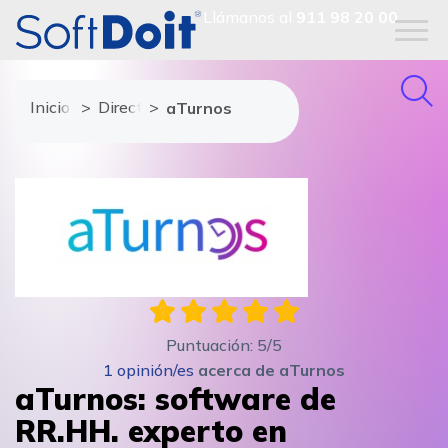
Llámanos al
911 98 20 00
Inicio
Directorio de proveedores
aTurnos
Puntuación:
5
/5
1
opinión/es
acerca de
aTurnos
aTurnos: software de
RR.HH. experto en