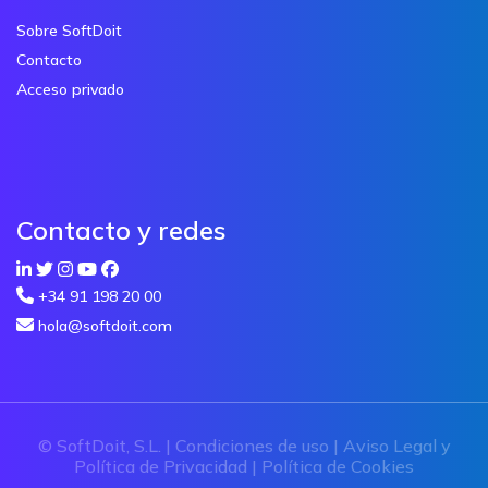
Sobre SoftDoit
Contacto
Acceso privado
Contacto y redes
+34 91 198 20 00
hola@softdoit.com
© SoftDoit, S.L. |
Condiciones de uso
|
Aviso Legal y
Política de Privacidad
|
Política de Cookies