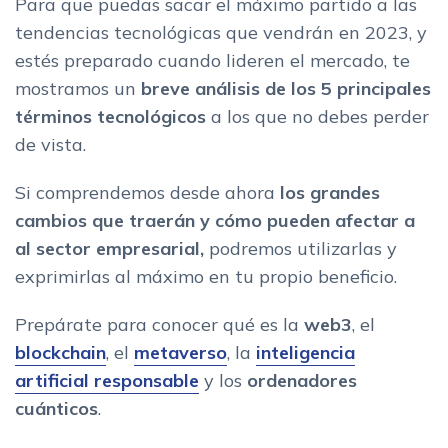
responsable o etica de la IA
Para que puedas sacar el máximo partido a las
Quinta tendencia tecnologica 2023: ordenadores
tendencias tecnológicas que vendrán en 2023, y
cuanticos
estés preparado cuando lideren el mercado, te
mostramos un
breve análisis de los 5 principales
términos tecnológicos
a los que no debes perder
de vista.
Si comprendemos desde ahora
los grandes
cambios que traerán y cómo pueden afectar a
al sector empresarial,
podremos utilizarlas y
exprimirlas al máximo en tu propio beneficio.
Prepárate para conocer qué es la
web3
, el
blockchain
, el
metaverso
, la
inteligencia
artificial responsable
y los
ordenadores
cuánticos
.