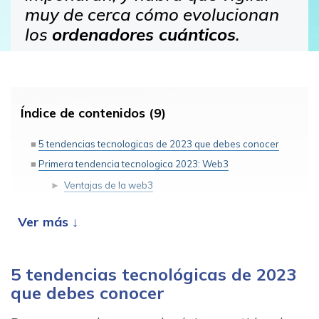
muy de cerca cómo evolucionan
los
ordenadores cuánticos
.
Índice de contenidos (9)
5 tendencias tecnologicas de 2023 que debes conocer
Primera tendencia tecnologica 2023: Web3
Ventajas de la web3
Segunda tendencia tecnologica 2023: blockchain
¿Que ventajas empresariales traera?
Tercera tendencia tecnologica 2023: metaverso
5 tendencias tecnológicas de 2023
Un nuevo canal para los negocios
que debes conocer
Cuarta tendencia tecnologica 2023: inteligencia artificial