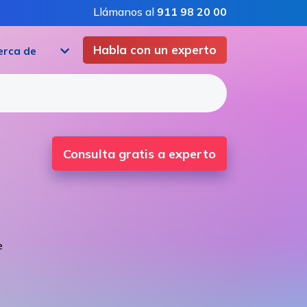
Llámanos al
911 98 20 00
Habla con un experto
erca de
Consulta gratis a experto
e