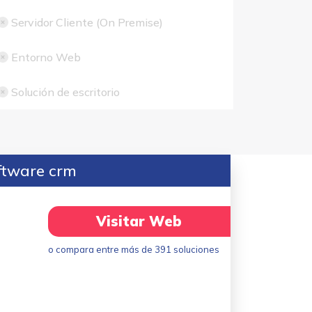
Servidor Cliente (On Premise)
Entorno Web
Solución de escritorio
ftware crm
Visitar Web
o compara entre más de 391 soluciones