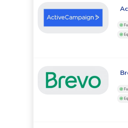
Ac
Fu
Eq
Br
Fu
Eq