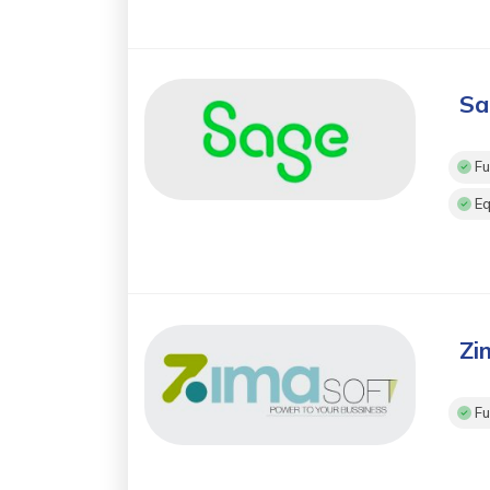
Sa
Fu
Eq
Z
Fu