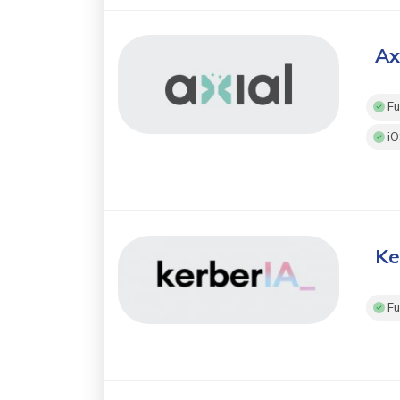
Ax
Fu
iO
Ke
Fu