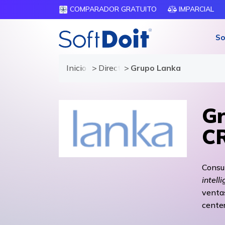
COMPARADOR GRATUITO
IMPARCIAL
So
Inicio
Directorio de proveedores
Grupo Lanka
Gr
C
Consu
intell
ventas
center