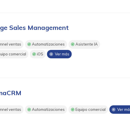
ge Sales Management
nnel ventas
Automatizaciones
Asistente IA
uipo comercial
iOS
Ver más
imaCRM
nnel ventas
Automatizaciones
Equipo comercial
Ver má