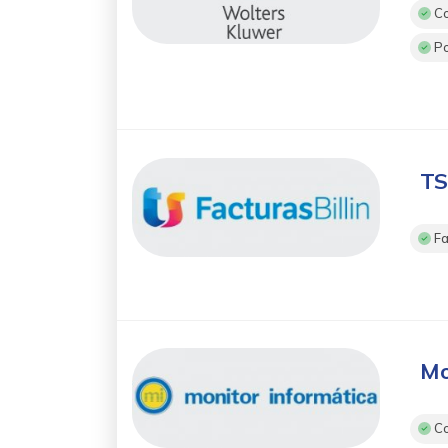
Co
Po
TS
Fa
Mo
Co