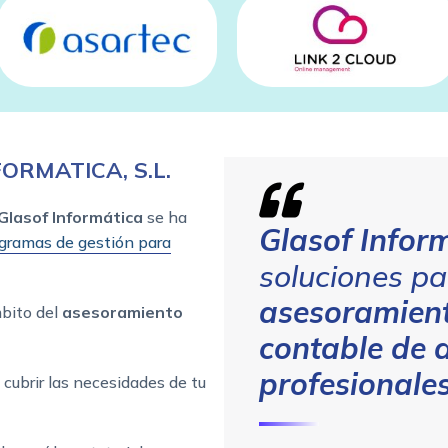
FORMATICA, S.L.
Glasof Informática
se ha
Glasof Infor
gramas de gestión para
soluciones pa
asesoramiento
mbito del
asesoramiento
contable de 
profesionale
cubrir las necesidades de tu