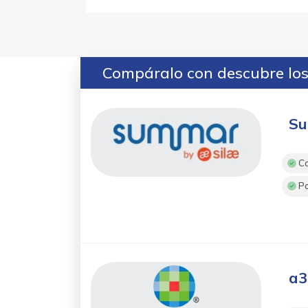
Compáralo con descubre los 
Su
Co
Po
a3