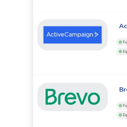
Ac
Fu
Eq
Br
Fu
Eq