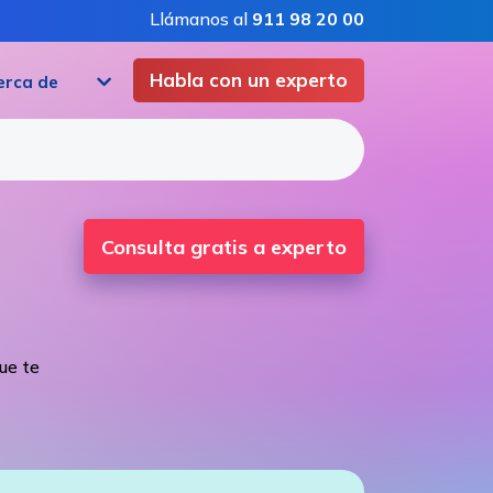
Llámanos al
911 98 20 00
Habla con un experto
erca de
Consulta gratis a experto
ue te