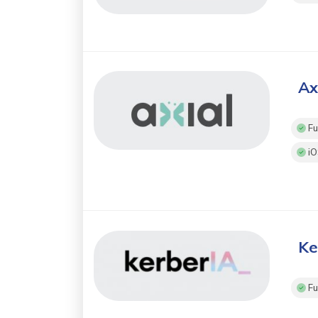
Ax
Fu
iO
Ke
Fu