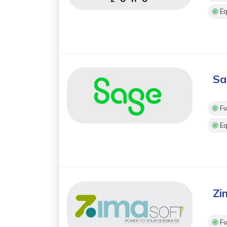
Eq
Sa
Fu
Eq
Z
Fu