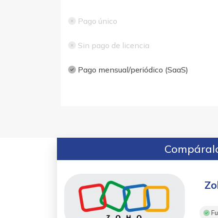
Pago único
Sin pago de licencia
Pago mensual/periódico (SaaS)
Compáralo
Zo
Fu