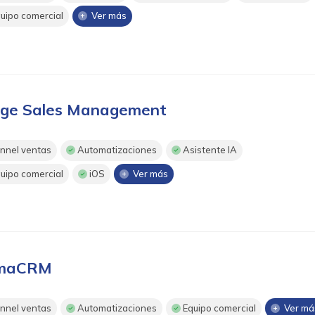
uipo comercial
Ver más
ge Sales Management
nnel ventas
Automatizaciones
Asistente IA
uipo comercial
iOS
Ver más
imaCRM
nnel ventas
Automatizaciones
Equipo comercial
Ver má