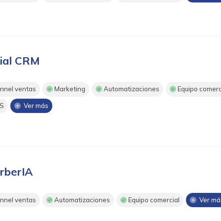
ial CRM
nnel ventas
Marketing
Automatizaciones
Equipo comerc
S
Ver más
rberIA
nnel ventas
Automatizaciones
Equipo comercial
Ver má