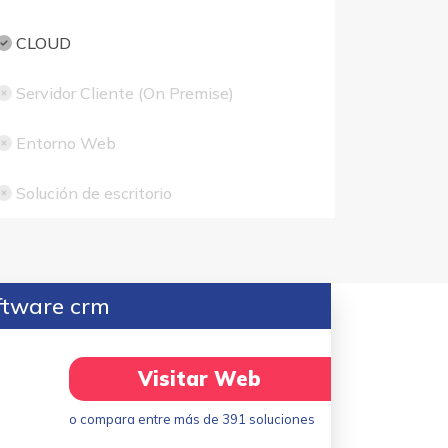
CLOUD
Servidor Cliente (On Premise)
Entorno Web
Solución de escritorio
ftware crm
Visitar Web
o compara entre más de 391 soluciones