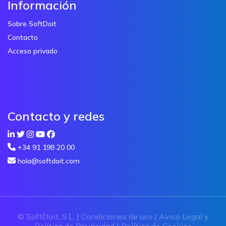
Información
Sobre SoftDoit
Contacto
Acceso privado
Contacto y redes
+34 91 198 20 00
hola@softdoit.com
© SoftDoit, S.L. |
Condiciones de uso
|
Aviso Legal y
Política de Privacidad
|
Política de Cookies