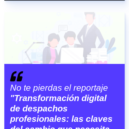
No te pierdas el reportaje
"Transformación digital
de despachos
profesionales: las claves