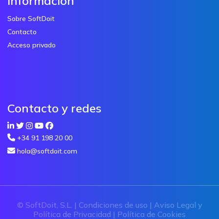
Información
Sobre SoftDoit
Contacto
Acceso privado
Contacto y redes
+34 91 198 20 00
hola@softdoit.com
© SoftDoit, S.L. |
Condiciones de uso
|
Aviso Legal y
Política de Privacidad
|
Política de Cookies