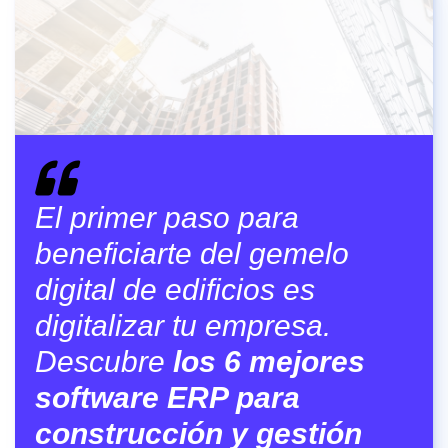
El primer paso para
beneficiarte del gemelo
digital de edificios es
digitalizar tu empresa.
Descubre
los 6 mejores
software ERP para
construcción y gestión