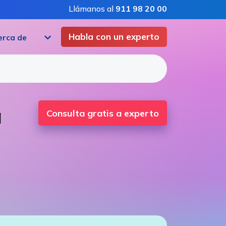
Llámanos al
911 98 20 00
Habla con un experto
erca de
a
Consulta gratis a experto