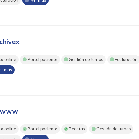
cturación
Ver más
chivex
ta online
Portal paciente
Gestión de turnos
Facturación
r más
lowww
ta online
Portal paciente
Recetas
Gestión de turnos