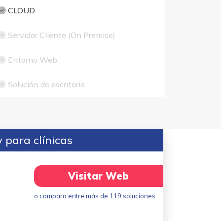
CLOUD
Servidor Cliente (On Premise)
Entorno Web
Solución de escritorio
 para clínicas
Visitar Web
o compara entre más de 119 soluciones