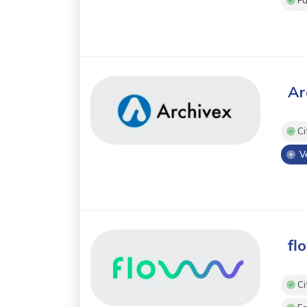
Fa
Ar
Ci
Ve
f
Ci