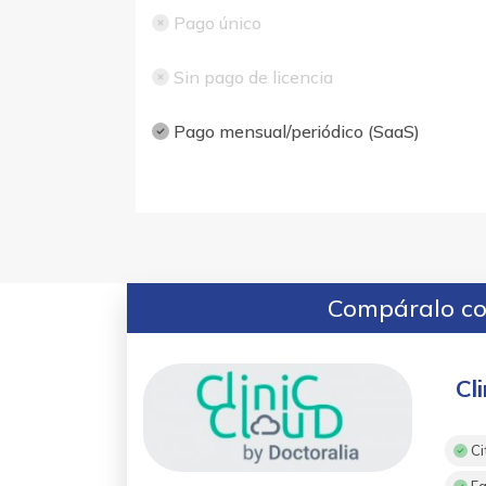
Pago único
Sin pago de licencia
Pago mensual/periódico (SaaS)
Compáralo con
Cl
Ci