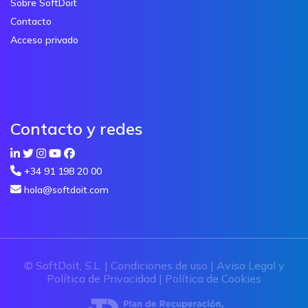
Sobre SoftDoit
Contacto
Acceso privado
Contacto y redes
+34 91 198 20 00
hola@softdoit.com
© SoftDoit, S.L. |
Condiciones de uso
|
Aviso Legal y
Política de Privacidad
|
Política de Cookies