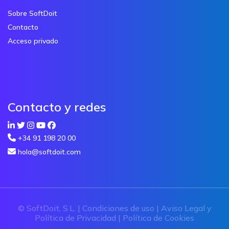
Sobre SoftDoit
Contacto
Acceso privado
Contacto y redes
+34 91 198 20 00
hola@softdoit.com
© SoftDoit, S.L. |
Condiciones de uso
|
Aviso Legal y
Política de Privacidad
|
Política de Cookies