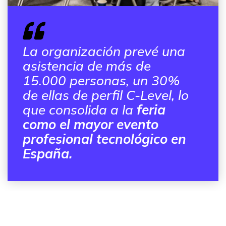
La organización prevé una
asistencia de más de
15.000 personas, un 30%
de ellas de perfil C-Level, lo
que consolida a la
feria
como el mayor evento
profesional tecnológico en
España.