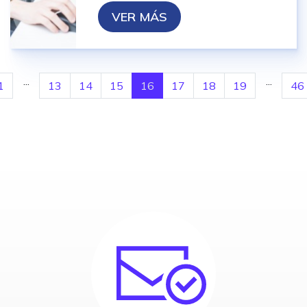
VER MÁS
...
...
1
13
14
15
16
17
18
19
46