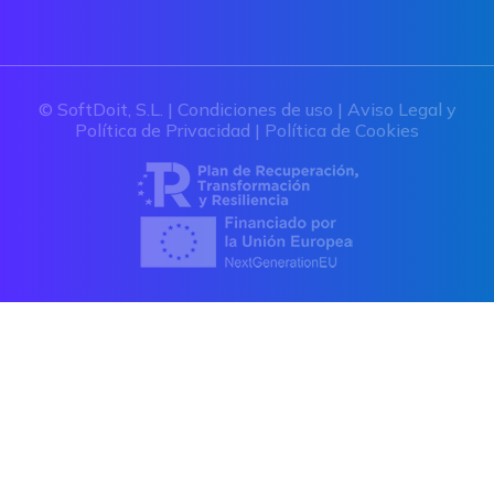
© SoftDoit, S.L. |
Condiciones de uso
|
Aviso Legal y
Política de Privacidad
|
Política de Cookies