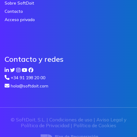
Sobre SoftDoit
Contacto
Acceso privado
Contacto y redes
+34 91 198 20 00
hola@softdoit.com
© SoftDoit, S.L. |
Condiciones de uso
|
Aviso Legal y
Política de Privacidad
|
Política de Cookies