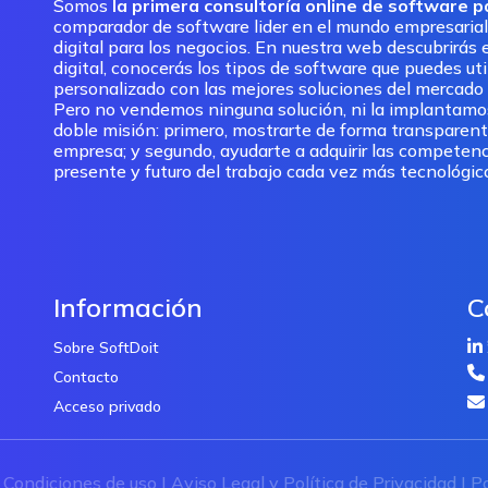
Somos
la primera consultoría online de software 
comparador de software lider en el mundo empresarial
digital para los negocios. En nuestra web descubrirás e
digital, conocerás los tipos de software que puedes ut
personalizado con las mejores soluciones del mercado pa
Pero no vendemos ninguna solución, ni la implantam
doble misión: primero, mostrarte de forma transparent
empresa; y segundo, ayudarte a adquirir las competenc
presente y futuro del trabajo cada vez más tecnológic
Información
C
Sobre SoftDoit
Contacto
Acceso privado
|
Condiciones de uso
|
Aviso Legal y Política de Privacidad
|
Po