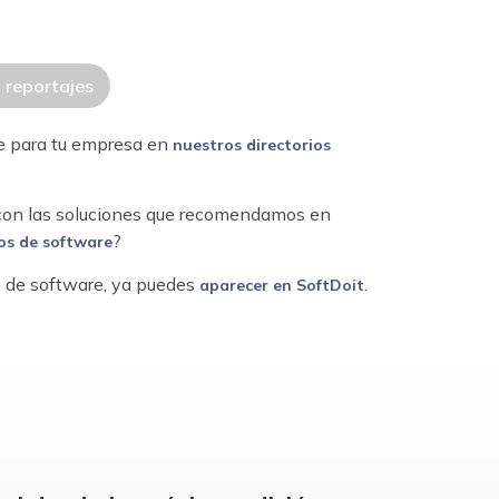
y reportajes
re para tu empresa en
nuestros directorios
 con las soluciones que recomendamos en
?
os de software
ón de software, ya puedes
.
aparecer en SoftDoit