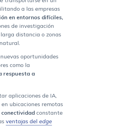
e transportarse en un
ilitando a las empresas
n en entornos difíciles,
ones de investigación
larga distancia o zonas
natural.
e nuevas oportunidades
ores como la
 la respuesta a
r aplicaciones de IA,
be en ubicaciones remotas
 conectividad
constante
las
ventajas del
edge