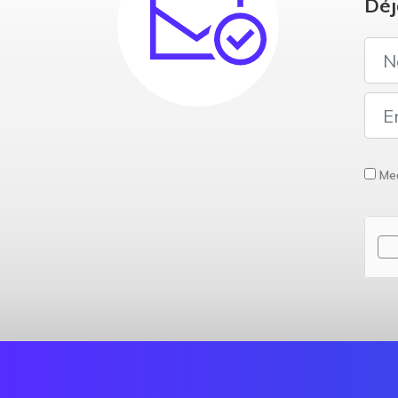
Déj
Med