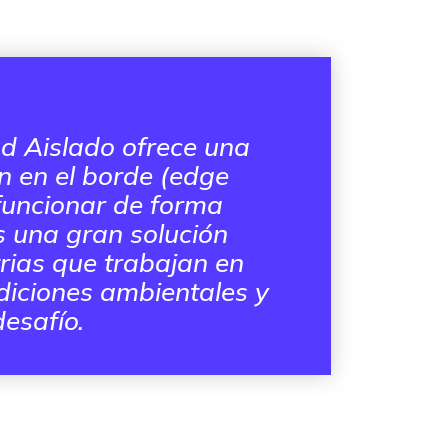
ud Aislado ofrece una
 en el borde (
edge
funcionar de forma
s una gran solución
rias que trabajan en
diciones ambientales y
esafío.