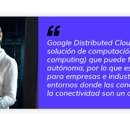
Google Distributed Clo
solución de computación
computing
) que puede 
autónoma, por lo que e
para empresas e indust
entornos donde las con
la conectividad son un d