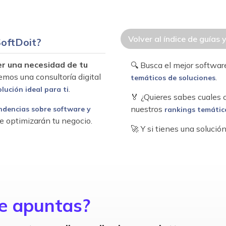
Volver al índice de guías 
oftDoit?
er una necesidad de tu
🔍 Busca el mejor softwa
emos una consultoría digital
.
temáticos de soluciones
.
olución ideal para ti
🏅 ¿Quieres sabes cuales
nuestros
ndencias sobre software y
rankings temátic
e optimizarán tu negocio.
🚀 Y si tienes una soluci
e apuntas?