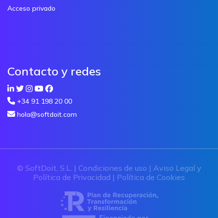
Acceso privado
Contacto y redes
+34 91 198 20 00
hola@softdoit.com
© SoftDoit, S.L. |
Condiciones de uso
|
Aviso Legal y
Política de Privacidad
|
Política de Cookies