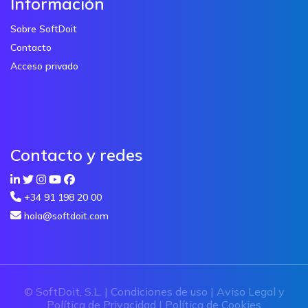
Información
Sobre SoftDoit
Contacto
Acceso privado
Contacto y redes
+34 91 198 20 00
hola@softdoit.com
© SoftDoit, S.L. |
Condiciones de uso
|
Aviso Legal y
Política de Privacidad
|
Política de Cookies