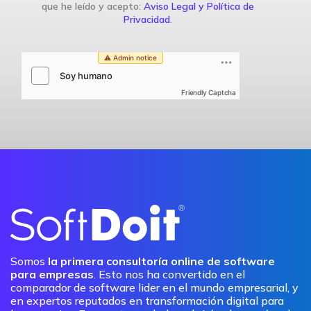
que he leído y acepto:
Aviso Legal y Política de
Privacidad
.
Friendly Captcha
Somos
la primera consultoría online de software
para empresas
. Esto nos ha convertido en el
comparador de software lider en el mundo empresarial, y
en expertos reputados en transformación digital para