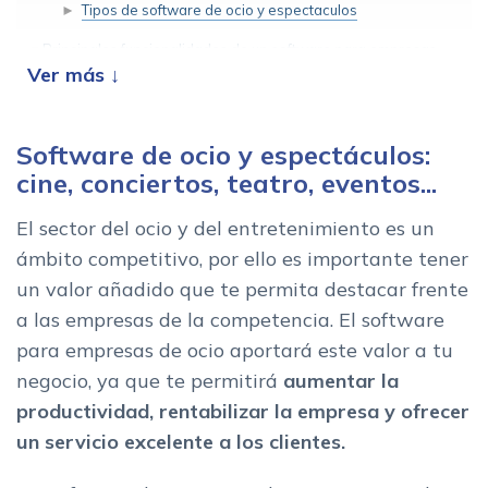
Tipos de software de ocio y espectaculos
Principales funcionalidades de un software para empresas
de ocio
ERP para empresas de ocio
Gestion de clientes con tu software para empresas de ocio
Software de ocio y espectáculos:
Beneficios de un software para empresas de ocio
cine, conciertos, teatro, eventos...
Averigua cual es el mejor sistema para tu empresa de ocio
El sector del ocio y del entretenimiento es un
ámbito competitivo, por ello es importante tener
un valor añadido que te permita destacar frente
a las empresas de la competencia. El software
para empresas de ocio aportará este valor a tu
negocio, ya que te permitirá
aumentar la
productividad, rentabilizar la empresa y ofrecer
un servicio excelente a los clientes.