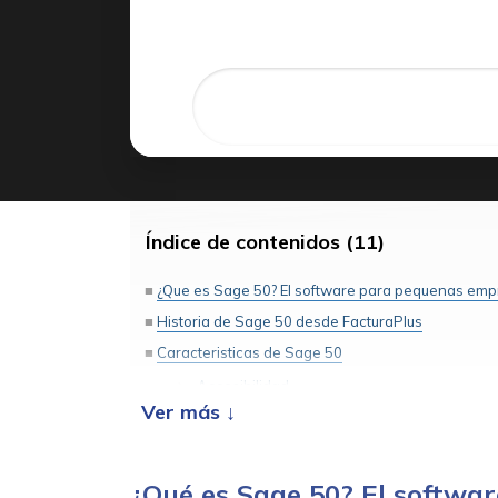
Índice de contenidos (11)
¿Que es Sage 50? El software para pequenas empr
Historia de Sage 50 desde FacturaPlus
Caracteristicas de Sage 50
Accesibilidad
Adaptacion a los actuales retos empresaria
Cumplimiento legal
Seguridad
¿Qué es Sage 50? El softwa