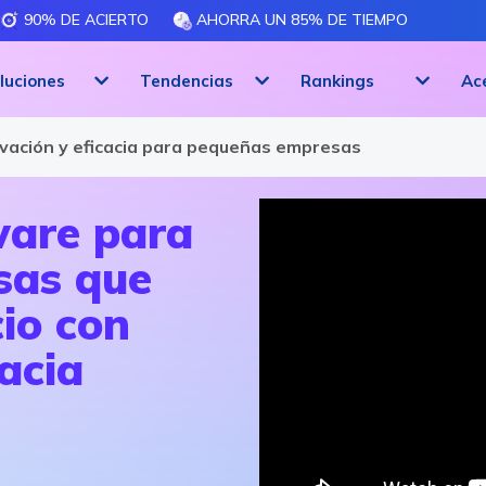
90% DE ACIERTO
AHORRA UN 85% DE TIEMPO
luciones
Tendencias
Rankings
Ac
ovación y eficacia para pequeñas empresas
ware para
sas que
io con
acia