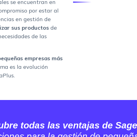
rales se encuentran en
compromiso por estar al
encias en gestión de
lizar sus productos
de
 necesidades de las
 pequeñas empresas más
ma es la evolución
aPlus.
ubre todas las ventajas de Sag
ciones para la gestión de peque