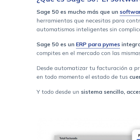
Integraciones
Sage 50 es mucho más que un
softwar
Soporte al usuario
herramientas que necesitas para contro
Principales funcionalidades de Sage 50
automatismos inteligentes sin complic
Ventajas de utilizar Sage 50 para gestionar tu ne
Sage 50 es un
ERP para pymes
integr
compites en el mercado con las mismas
Desde automatizar tu facturación a pre
en todo momento el estado de tus
cue
Y todo desde un
sistema sencillo, acc