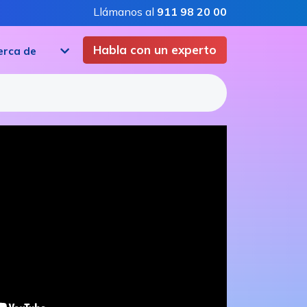
Llámanos al
911 98 20 00
Habla con un experto
erca de