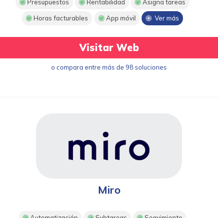
Presupuestos
Rentabilidad
Asigna tareas
Horas facturables
App móvil
Ver más
Visitar Web
o compara entre más de 98 soluciones
Miro
Automatización
Subtareas
Seguimiento