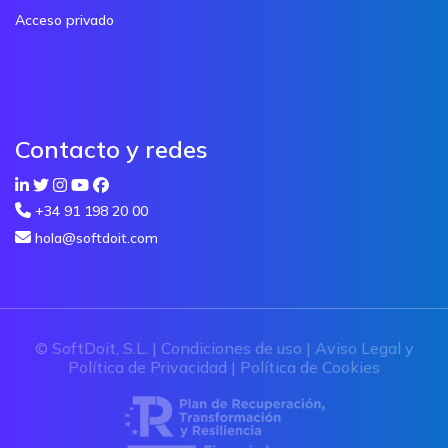
Acceso privado
Contacto y redes
+34 91 198 20 00
hola@softdoit.com
© SoftDoit, S.L. |
Condiciones de uso
|
Aviso Legal y
Política de Privacidad
|
Política de Cookies