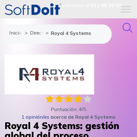
Llámanos al
911 98 20 00
Inicio
Directorio de proveedores
Royal 4 Systems
Puntuación:
4
/5
1
opinión/es
acerca de
Royal 4 Systems
Royal 4 Systems: gestión
global del proceso