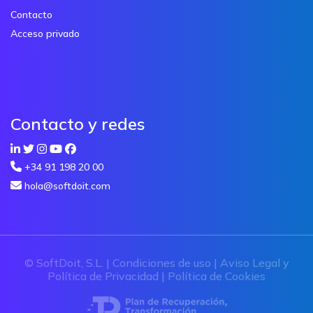
Contacto
Acceso privado
Contacto y redes
+34 91 198 20 00
hola@softdoit.com
© SoftDoit, S.L. |
Condiciones de uso
|
Aviso Legal y
Política de Privacidad
|
Política de Cookies