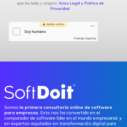
que he leído y acepto:
Aviso Legal y Política de
Privacidad
.
Friendly Captcha
Somos
la primera consultoría online de software
para empresas
. Esto nos ha convertido en el
comparador de software lider en el mundo empresarial, y
en expertos reputados en transformación digital para