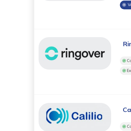
Ve
Ri
Co
Ex
Cal
Co