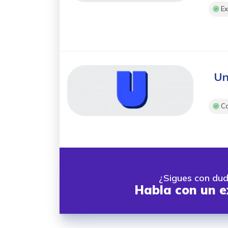
Ex
Un
Co
¿Sigues con du
Habla con un e