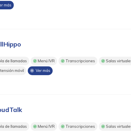
r más
llHippo
la de llamadas
Menú IVR
Transcripciones
Salas virtuale
tensión móvil
Ver más
oudTalk
la de llamadas
Menú IVR
Transcripciones
Salas virtuale