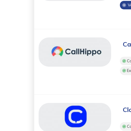
Ve
Ca
Co
Ex
Cl
Co