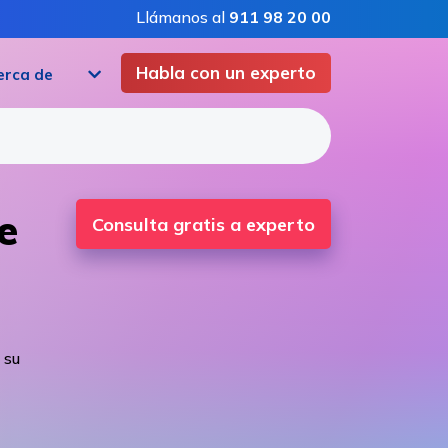
Llámanos al
911 98 20 00
Habla con un experto
erca de
e
Consulta gratis a experto
 su