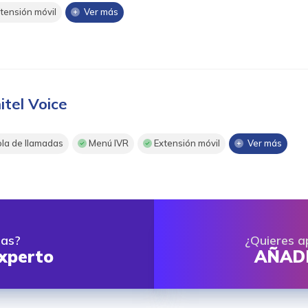
tensión móvil
Ver más
itel Voice
la de llamadas
Menú IVR
Extensión móvil
Ver más
das?
¿Quieres a
xperto
AÑADE