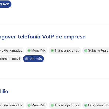
r más
ngover telefonía VoIP de empresa
la de llamadas
Menú IVR
Transcripciones
Salas virtuale
tensión móvil
Ver más
ilio
la de llamadas
Menú IVR
Transcripciones
Extensión móv