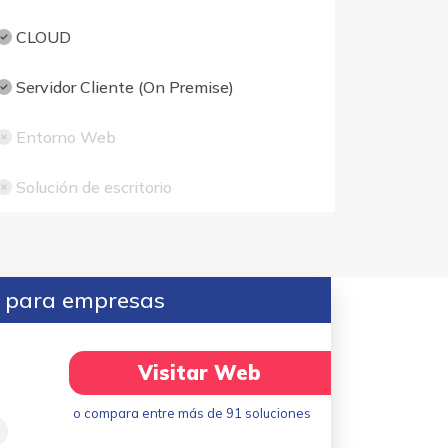
CLOUD
Servidor Cliente (On Premise)
Entorno Web
Solución de escritorio
s para empresas
Visitar Web
o compara entre más de 91 soluciones
l