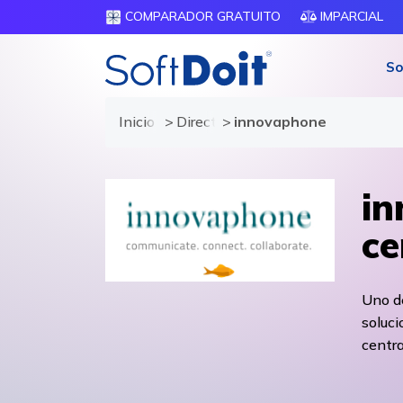
COMPARADOR GRATUITO
IMPARCIAL
So
Inicio
Directorio de proveedores
innovaphone
in
ce
Uno de
soluc
centra