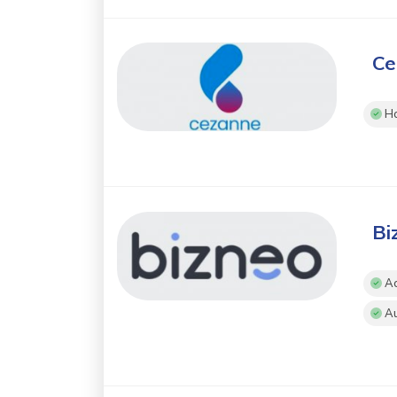
Ce
Ho
Bi
Ac
Au