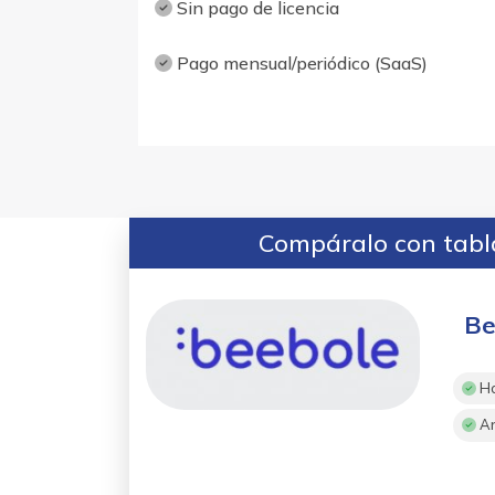
Sin pago de licencia
Pago mensual/periódico (SaaS)
Compáralo con tabla
Be
Ho
An