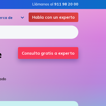
Llámanos al
911 98 20 00
Habla con un experto
erca de
e
Consulta gratis a experto
todo