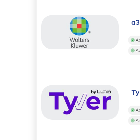
a3
Ac
Au
Ty
Ac
An