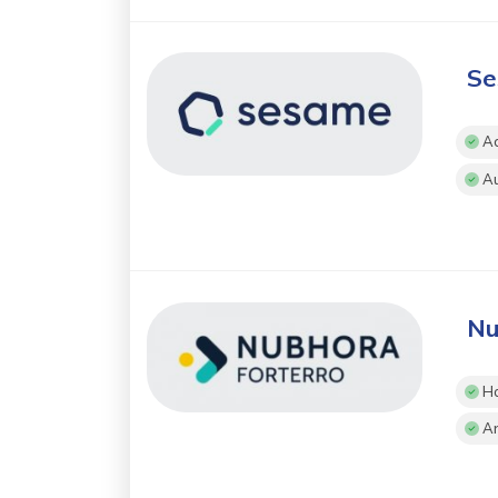
Se
Ac
Au
Nu
Ho
An