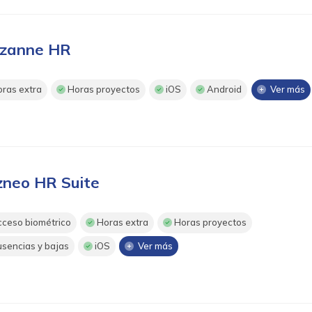
zanne HR
ras extra
Horas proyectos
iOS
Android
Ver más
zneo HR Suite
ceso biométrico
Horas extra
Horas proyectos
sencias y bajas
iOS
Ver más