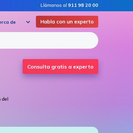
Llámanos al
911 98 20 00
Habla con un experto
erca de
Consulta gratis a experto
 del