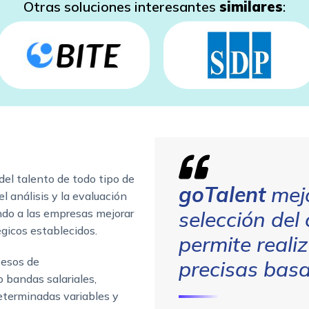
Otras soluciones interesantes
similares
:
del talento de todo tipo de
goTalent
mejo
el análisis y la evaluación
ndo a las empresas mejorar
selección del
égicos establecidos.
permite reali
cesos de
precisas bas
 bandas salariales,
terminadas variables y