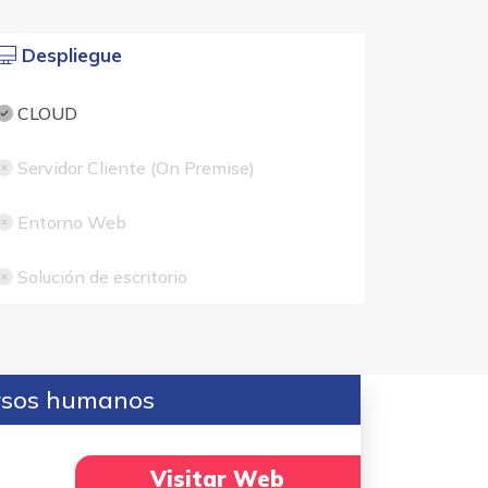
Despliegue
CLOUD
Servidor Cliente (On Premise)
Entorno Web
Solución de escritorio
ursos humanos
Visitar Web