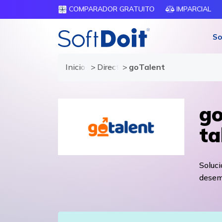
COMPARADOR GRATUITO
IMPARCIAL
So
Inicio
Directorio de proveedores
goTalent
go
ta
Soluc
desem