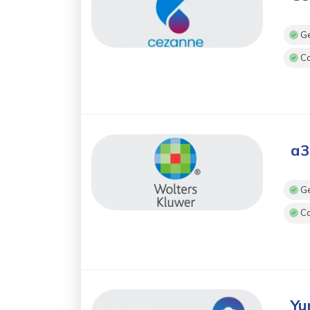
Ge
Ca
a3
Ge
Ca
Yu