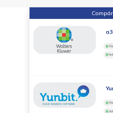
Compára
a3
Fi
In
Yu
Fi
In