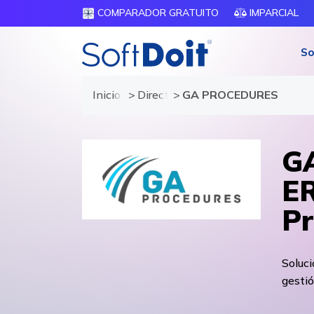
COMPARADOR GRATUITO
IMPARCIAL
So
Inicio
Directorio de proveedores
GA PROCEDURES
GA
ER
Pr
Soluc
gestió