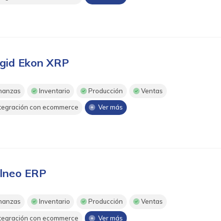
gid Ekon XRP
nanzas
Inventario
Producción
Ventas
tegración con ecommerce
Ver más
lneo ERP
nanzas
Inventario
Producción
Ventas
tegración con ecommerce
Ver más