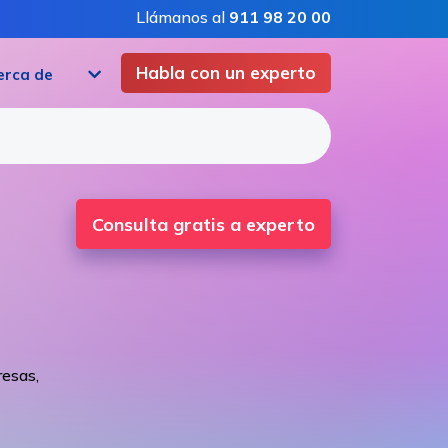
Llámanos al
911 98 20 00
Habla con un experto
erca de
Consulta gratis a experto
esas,