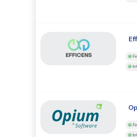
Ef
Fi
In
Op
Fi
In