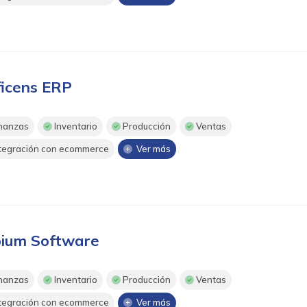
ficens ERP
nanzas
Inventario
Producción
Ventas
tegración con ecommerce
Ver más
ium Software
nanzas
Inventario
Producción
Ventas
tegración con ecommerce
Ver más