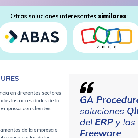
Otras soluciones interesantes
similares
:
EDURES
cia en diferentes sectores
GA Procedur
odas las necesidades de la
 empresa, con clientes
soluciones
Ql
del
ERP
y las
rtamentos de la empresa e
Freeware
.
información y los datos