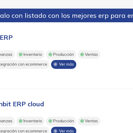
lo con listado con los mejores erp para 
ERP
nanzas
Inventario
Producción
Ventas
tegración con ecommerce
Ver más
nbit ERP cloud
nanzas
Inventario
Producción
Ventas
tegración con ecommerce
Ver más