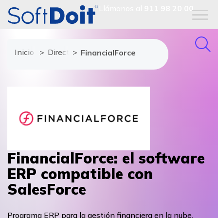
Llámanos al
911 98 20 00
Inicio
Directorio de proveedores
FinancialForce
FinancialForce: el software
ERP compatible con
SalesForce
Programa ERP para la gestión financiera en la nube,