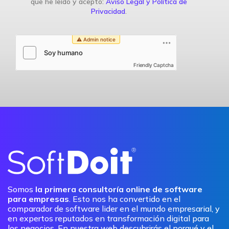
que he leído y acepto:
Aviso Legal y Política de
Privacidad
.
Friendly Captcha
Somos
la primera consultoría online de software
para empresas
. Esto nos ha convertido en el
comparador de software lider en el mundo empresarial, y
en expertos reputados en transformación digital para
los negocios. En nuestra web descubrirás el porqué y el