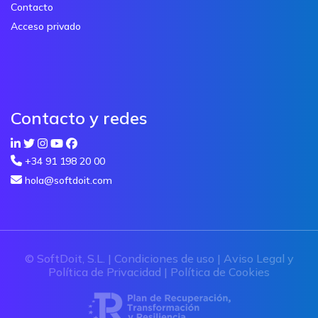
Contacto
Acceso privado
Contacto y redes
+34 91 198 20 00
hola@softdoit.com
© SoftDoit, S.L. |
Condiciones de uso
|
Aviso Legal y
Política de Privacidad
|
Política de Cookies