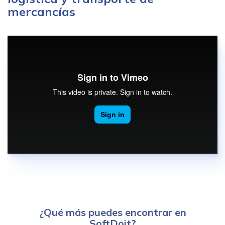
mercancías
¿Qué más puedes encontrar en
SoftDoit?