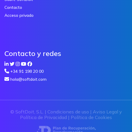
Contacto
Acceso privado
Contacto y redes
+34 91 198 20 00
hola@softdoit.com
© SoftDoit, S.L. |
Condiciones de uso
|
Aviso Legal y
Política de Privacidad
|
Política de Cookies