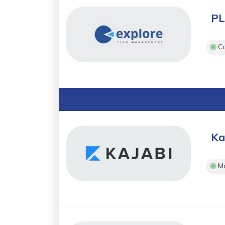
P
Ca
Ka
Mo