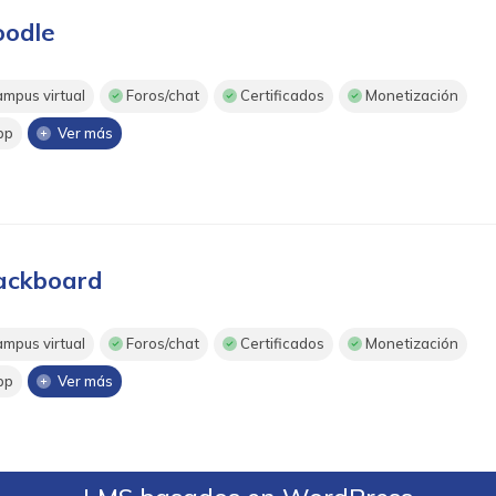
odle
mpus virtual
Foros/chat
Certificados
Monetización
pp
Ver más
ackboard
mpus virtual
Foros/chat
Certificados
Monetización
pp
Ver más