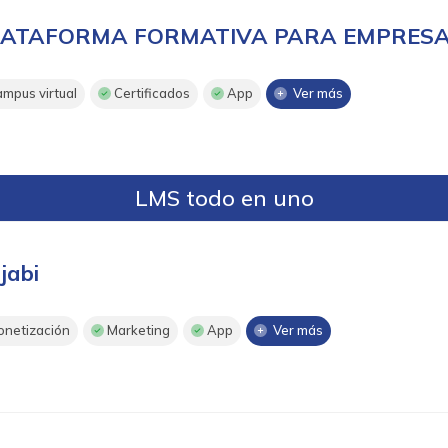
LATAFORMA FORMATIVA PARA EMPRES
mpus virtual
Certificados
App
Ver más
LMS todo en uno
jabi
netización
Marketing
App
Ver más