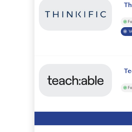
Th
Fo
Ve
Te
Fo