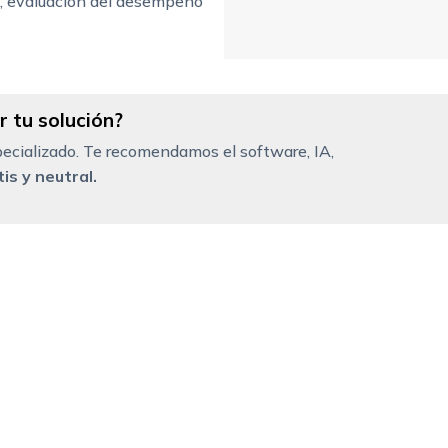
n, evaluación del desempeño
 tu solución?
ecializado. Te recomendamos el software, IA,
is y neutral.