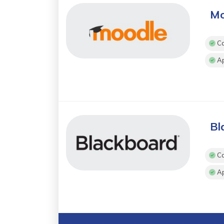
Mo
Ca
A
Bl
Ca
A