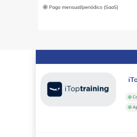
Pago mensual/periódico (SaaS)
iT
Ca
A