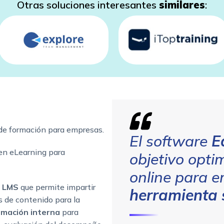
Otras soluciones interesantes
similares
:
 de formación para empresas.
El software
E
 en eLearning para
objetivo opti
online para 
 LMS
que permite impartir
herramienta s
s de contenido para la
rmación interna
para