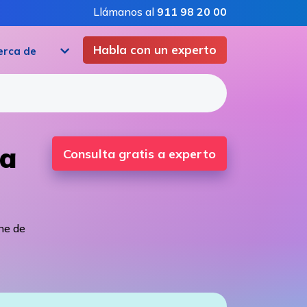
Llámanos al
911 98 20 00
Habla con un experto
erca de
ra
Consulta gratis a experto
ine de