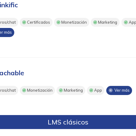
inkific
ros/chat
Certificados
Monetización
Marketing
Ap
r más
achable
ros/chat
Monetización
Marketing
App
Ver más
LMS clásicos