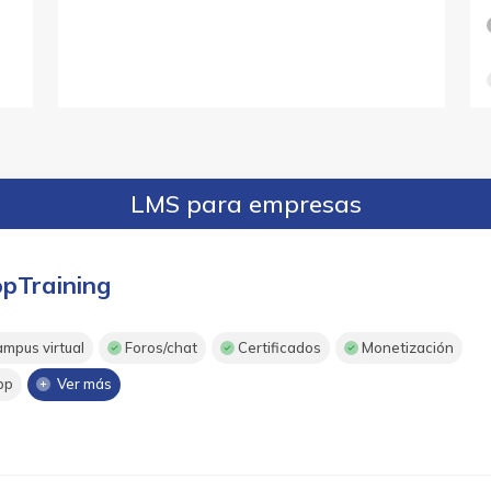
LMS para empresas
opTraining
mpus virtual
Foros/chat
Certificados
Monetización
pp
Ver más