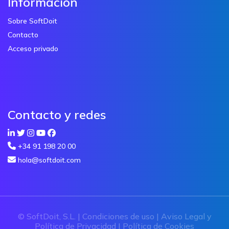
Información
Sobre SoftDoit
Contacto
Acceso privado
Contacto y redes
+34 91 198 20 00
hola@softdoit.com
© SoftDoit, S.L. |
Condiciones de uso
|
Aviso Legal y
Política de Privacidad
|
Política de Cookies