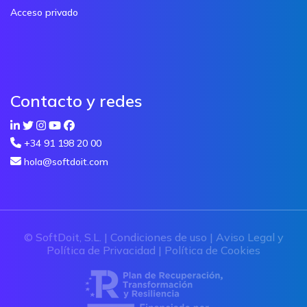
Acceso privado
Contacto y redes
+34 91 198 20 00
hola@softdoit.com
© SoftDoit, S.L. |
Condiciones de uso
|
Aviso Legal y
Política de Privacidad
|
Política de Cookies