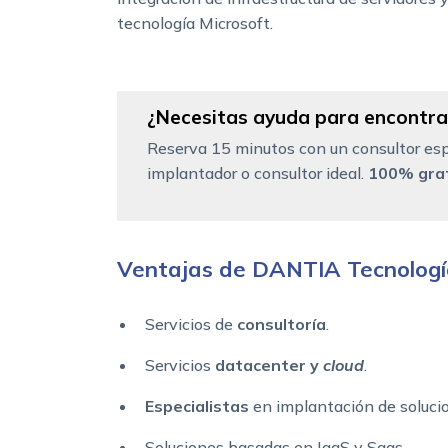
tecnología Microsoft.
¿Necesitas ayuda para encontrar
Reserva 15 minutos con un consultor esp
implantador o consultor ideal.
100% grat
Ventajas de DANTIA Tecnolog
Servicios de
consultoría
.
Servicios
datacenter y
cloud
.
Especialistas
en implantación de soluci
Soluciones basadas en IaaS y Saas.