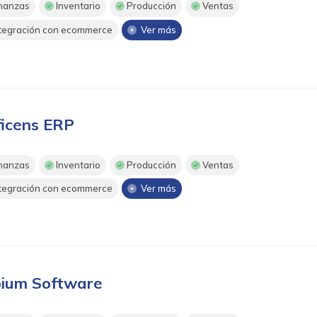
nanzas
Inventario
Producción
Ventas
tegración con ecommerce
Ver más
ficens ERP
nanzas
Inventario
Producción
Ventas
tegración con ecommerce
Ver más
ium Software