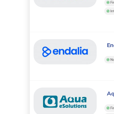
Fi
In
En
No
Aq
Fi