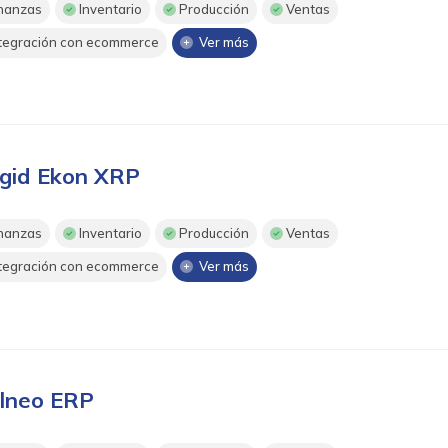
nanzas
Inventario
Producción
Ventas
tegración con ecommerce
Ver más
gid Ekon XRP
nanzas
Inventario
Producción
Ventas
tegración con ecommerce
Ver más
lneo ERP