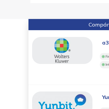
Compára
a3
Fi
In
Yu