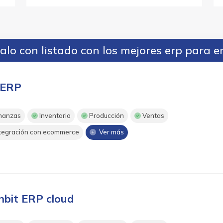
lo con listado con los mejores erp para 
ERP
nanzas
Inventario
Producción
Ventas
tegración con ecommerce
Ver más
nbit ERP cloud