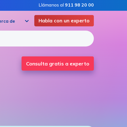
Llámanos al
911 98 20 00
Habla con un experto
erca de
Consulta gratis a experto