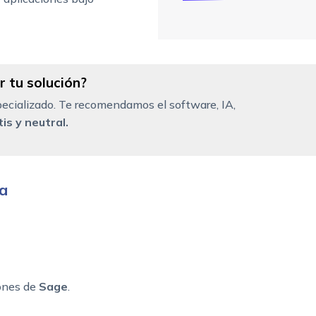
 tu solución?
ecializado. Te recomendamos el software, IA,
is y neutral.
ía
ones de
Sage
.