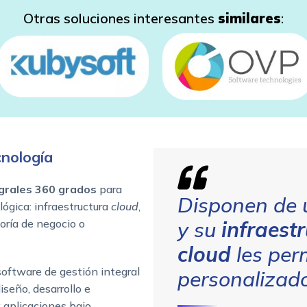
Otras soluciones interesantes
similares
:
nología
egrales 360 grados
para
Disponen de
ógica: infraestructura
cloud
,
oría de negocio o
y su
infraest
cloud
les perm
software de gestión integral
personalizad
diseño, desarrollo e
y aplicaciones bajo