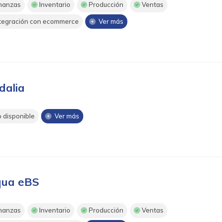
nanzas
Inventario
Producción
Ventas
tegración con ecommerce
Ver más
dalia
 disponible
Ver más
ua eBS
nanzas
Inventario
Producción
Ventas