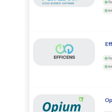
Fi
In
Ef
Fi
In
Op