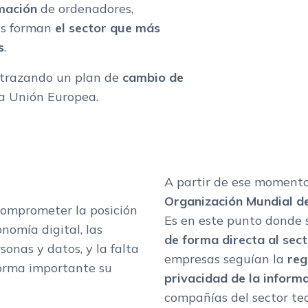
mación
de ordenadores,
as forman
el sector que más
s
.
n trazando un plan de
cambio de
la Unión Europea.
A partir de ese momento,
Organización Mundial d
comprometer la posición
Es en este punto donde 
nomía digital, las
de forma directa al sec
rsonas y datos, y la falta
empresas seguían la
reg
forma importante su
privacidad de la inform
compañías del sector tec