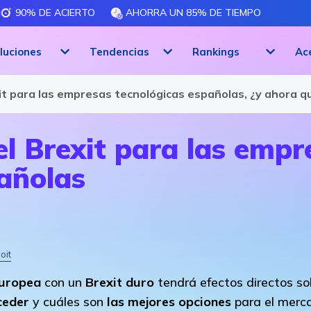
90% DE ACIERTO
AHORRA UN 85% DE TIEMPO
luciones
Tendencias
Rankings
Ac
ware
it para las empresas tecnológicas españolas, ¿y ahora q
l Brexit para las empr
añolas
oit
Europea
con un
Brexit duro
tendrá efectos directos so
ceder
y cuáles son
las mejores opciones
para el merc