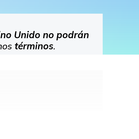
ino Unido
no podrán
smos
términos
.