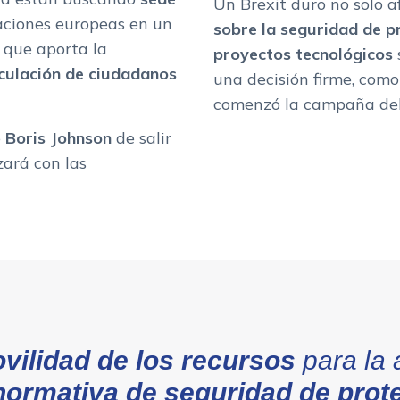
Un Brexit duro no solo af
aciones europeas en un
sobre la seguridad de p
s que aporta la
proyectos tecnológicos
rculación de ciudadanos
una decisión firme, com
comenzó la campaña del 
e
Boris Johnson
de salir
zará con las
vilidad de los recursos
para la 
normativa de seguridad de prot