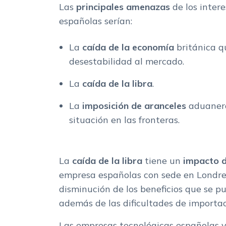
Las
principales amenazas
de los inter
españolas serían:
La
caída de la economía
británica q
desestabilidad al mercado.
La
caída de la libra
.
La
imposición de aranceles
aduanero
situación en las fronteras.
La
caída de la libra
tiene un
impacto d
empresa españolas con sede en Londres
disminución de los beneficios que se p
además de las dificultades de importac
Las empresas tecnológicas españolas