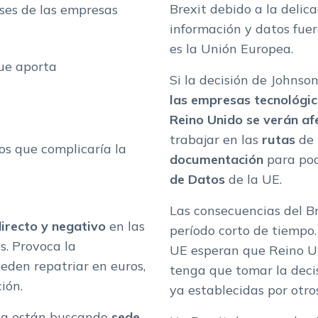
Brexit debido a la delic
eses de las empresas
información y datos fue
es la Unión Europea.
ue aporta
Si la decisión de Johnso
las empresas tecnológi
Reino Unido se verán a
trabajar en las
rutas
de 
s que complicaría la
documentación
para pod
de Datos
de la UE.
Las consecuencias del B
irecto y negativo
en las
período corto de tiempo. 
. Provoca la
UE esperan que Reino Un
ueden repatriar en euros,
tenga que tomar la deci
ión.
ya establecidas por otro
 ya están buscando
sede