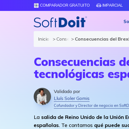
COMPARADOR GRATUITO
IMPARCIAL
So
Inicio
Consejos para fabricante de Soft
Consecuencias del Brex
Consecuencias de
tecnológicas esp
Validado por
Lluís Soler Gomis
Cofundador y Director de negocio en SoftD
La
salida de Reino Unido de la Unión 
españolas
. Te contamos
qué puede su