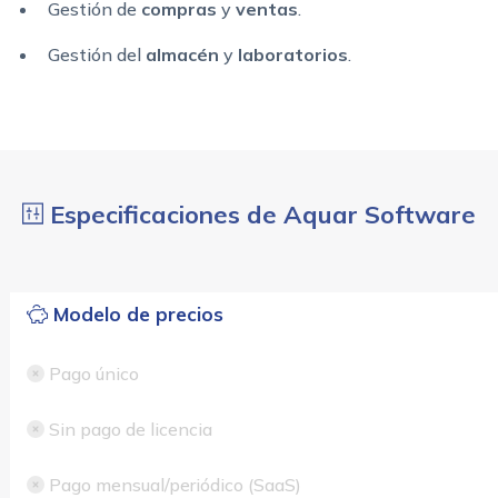
Gestión de
compras
y
ventas
.
Gestión del
almacén
y
laboratorios
.
Especificaciones de Aquar Software
Modelo de precios
Pago único
Sin pago de licencia
Pago mensual/periódico (SaaS)