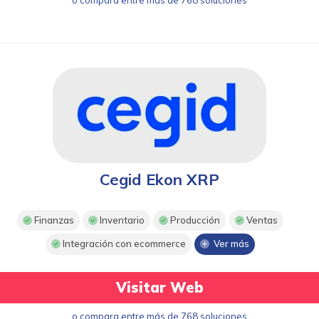
Cegid Ekon XRP
Finanzas
Inventario
Producción
Ventas
Integración con ecommerce
Ver más
Visitar Web
o compara entre más de 768 soluciones